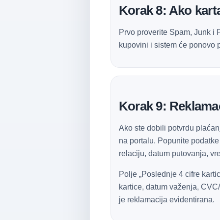
Korak 8: Ako karta
Prvo proverite Spam, Junk i P
kupovini i sistem će ponovo p
Korak 9: Reklamac
Ako ste dobili potvrdu plaćanj
na portalu. Popunite podatke 
relaciju, datum putovanja, v
Polje „Poslednje 4 cifre kart
kartice, datum važenja, CVC/
je reklamacija evidentirana.