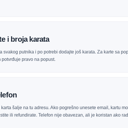
e i broja karata
 za svakog putnika i po potrebi dodajte još karata. Za karte sa 
 potvrđuje pravo na popust.
elefon
 karta šalje na tu adresu. Ako pogrešno unesete email, kartu mo
ite ili refundirate. Telefon nije obavezan, ali je koristan ako ra