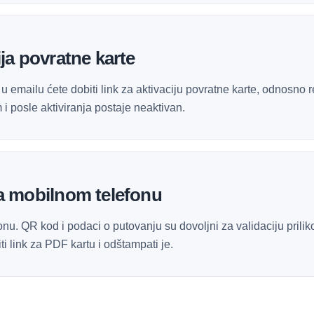
ja povratne karte
 u emailu ćete dobiti link za aktivaciju povratne karte, odnosno 
i posle aktiviranja postaje neaktivan.
na mobilnom telefonu
onu. QR kod i podaci o putovanju su dovoljni za validaciju prilik
ti link za PDF kartu i odštampati je.