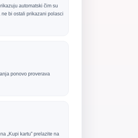
prikazuju automatski čim su
ne bi ostali prikazani polasci
tovanja ponovo proverava
na „Kupi kartu” prelazite na