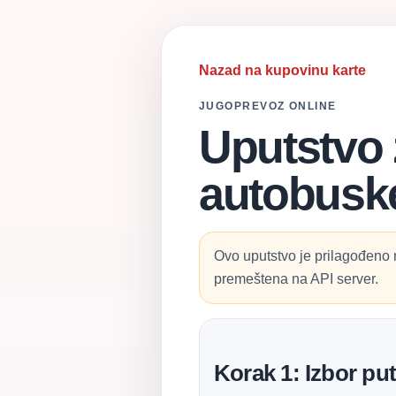
Nazad na kupovinu karte
JUGOPREVOZ ONLINE
Uputstvo 
autobuske
Ovo uputstvo je prilagođeno 
premeštena na API server.
Korak 1: Izbor pu