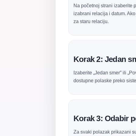
Na početnoj strani izaberite 
izabrani relacija i datum. Ak
za staru relaciju.
Korak 2: Jedan sme
Izaberite „Jedan smer” ili „P
dostupne polaske preko sist
Korak 3: Odabir p
Za svaki polazak prikazani su