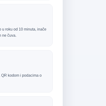
o u roku od 10 minuta, inače
h ne čuva.
sa QR kodom i podacima o