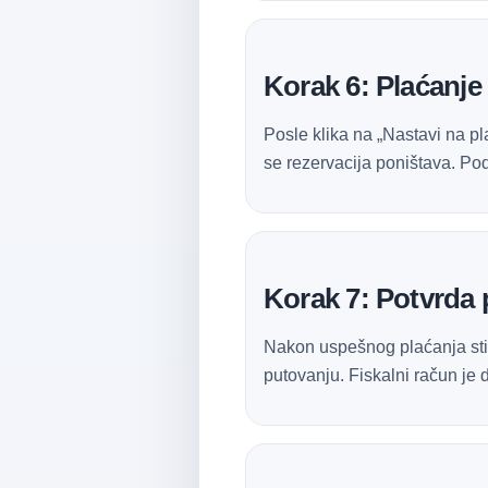
Korak 6: Plaćanje
Posle klika na „Nastavi na pl
se rezervacija poništava. Pod
Korak 7: Potvrda 
Nakon uspešnog plaćanja sti
putovanju. Fiskalni račun je