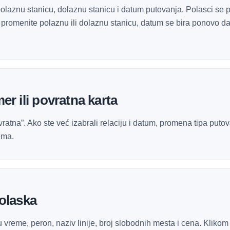
polaznu stanicu, dolaznu stanicu i datum putovanja. Polasci se 
o promenite polaznu ili dolaznu stanicu, datum se bira ponovo da 
r ili povratna karta
ovratna”. Ako ste već izabrali relaciju i datum, promena tipa pu
ema.
olaska
 vreme, peron, naziv linije, broj slobodnih mesta i cena. Klikom 