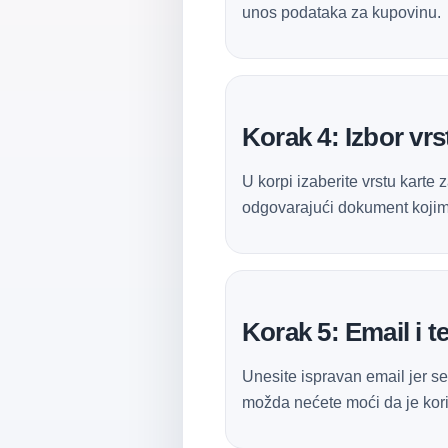
unos podataka za kupovinu.
Korak 4: Izbor vrst
U korpi izaberite vrstu karte
odgovarajući dokument kojim
Korak 5: Email i t
Unesite ispravan email jer se
možda nećete moći da je korist