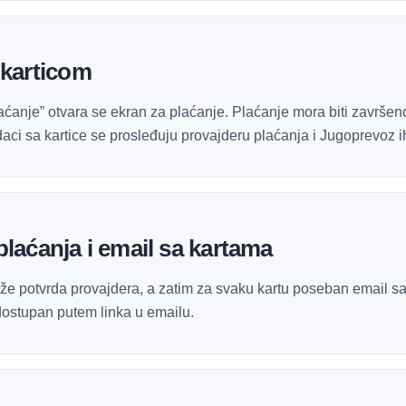
 karticom
aćanje” otvara se ekran za plaćanje. Plaćanje mora biti završen
aci sa kartice se prosleđuju provajderu plaćanja i Jugoprevoz i
plaćanja i email sa kartama
že potvrda provajdera, a zatim za svaku kartu poseban email 
 dostupan putem linka u emailu.