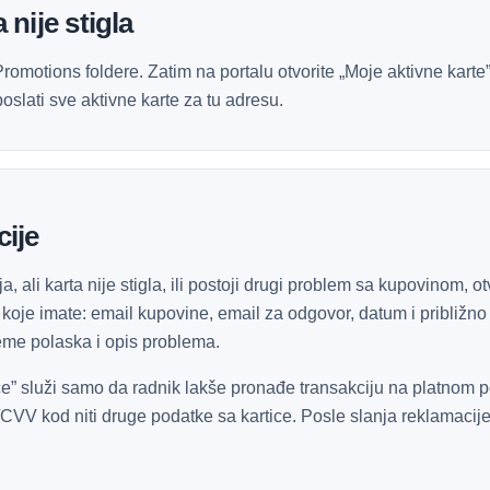
 nije stigla
romotions foldere. Zatim na portalu otvorite „Moje aktivne karte”
oslati sve aktivne karte za tu adresu.
ije
a, ali karta nije stigla, ili postoji drugi problem sa kupovinom, o
koje imate: email kupovine, email za odgovor, datum i približno
reme polaska i opis problema.
ice” služi samo da radnik lakše pronađe transakciju na platnom p
CVV kod niti druge podatke sa kartice. Posle slanja reklamacije